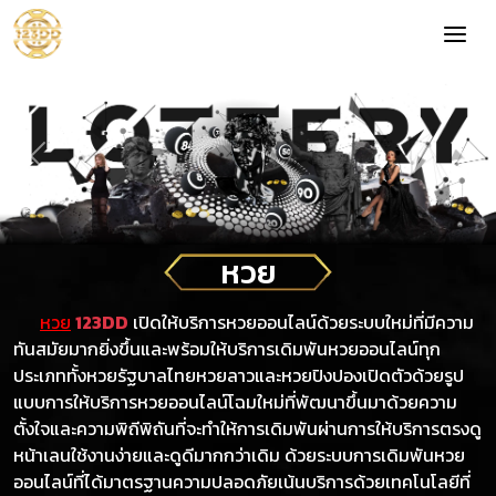
Previous
Next
หวย
หวย
123DD
เปิดให้บริการหวยออนไลน์ด้วยระบบใหม่ที่มีความ
ทันสมัยมากยิ่งขึ้นและพร้อมให้บริการเดิมพันหวยออนไลน์ทุก
ประเภททั้งหวยรัฐบาลไทยหวยลาวและหวยปิงปองเปิดตัวด้วยรูป
แบบการให้บริการหวยออนไลน์โฉมใหม่ที่พัฒนาขึ้นมาด้วยความ
ตั้งใจและความพิถีพิถันที่จะทำให้การเดิมพันผ่านการให้บริการตรงดู
หน้าเลนใช้งานง่ายและดูดีมากกว่าเดิม ด้วยระบบการเดิมพันหวย
ออนไลน์ที่ได้มาตรฐานความปลอดภัยเน้นบริการด้วยเทคโนโลยีที่