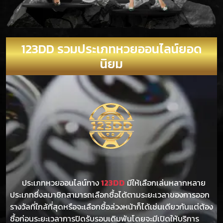
123DD รวมประเภทหวยออนไลน์ยอด
นิยม
ประเภทหวยออนไลน์ทาง
123DD
มีให้เลือกเล่นหลากหลาย
ประเภทซึ่งสมาชิกสามารถเลือกซื้อได้ตามระยะเวลาของการออก
รางวัลที่ใกล้ที่สุดหรือจะเลือกซื้อล่วงหน้าก็ได้เช่นเดียวกันแต่ต้อง
ซื้อก่อนระยะเวลาการปิดรับรอบเดิมพันโดยจะมีเปิดให้บริการ