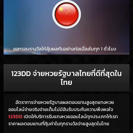
ออกรอบรางวัลให้ลุ้นผลกันอย่างต่อเนื่องในทุก 1 ชั่วโมง
123DD จ่ายหวยรัฐบาลไทยที่ดีที่สุดใน
ไทย
อัตราการจ่ายหวยรัฐบาลผลตอบแทนสูงสุดแทงหวย
ออนไลน์จ่ายจริงจ่ายเต็มไม่มีอันรับประกันความพึงพอใจ
123DD
เปิดให้บริการรับแทงหวยออนไลน์ทุกประเภทให้เรท
ราคาผลตอบแทนที่คุ้มค่าในทุกรางวัลจ่ายสูงสุดในไทย